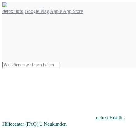
detoxi.info
Google Play
Apple App Store
detoxi Health -
Hilfecenter (FAQ)

Neukunden